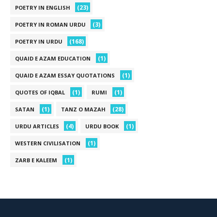
(23)
POETRY IN ENGLISH
(3)
POETRY IN ROMAN URDU
(168)
POETRY IN URDU
(1)
QUAID E AZAM EDUCATION
(1)
QUAID E AZAM ESSAY QUOTATIONS
(1)
(1)
QUOTES OF IQBAL
RUMI
(1)
(28)
SATAN
TANZ O MAZAH
(4)
(1)
URDU ARTICLES
URDU BOOK
(1)
WESTERN CIVILISATION
(1)
ZARB E KALEEM