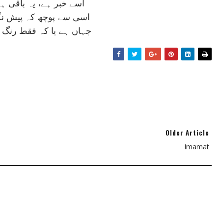
اسے خبر ہے، يہ باقی ہے
اسی سے پوچھ کہ پيش نگ
جہاں ہے يا کہ فقط رنگ و
Older Article
Imamat