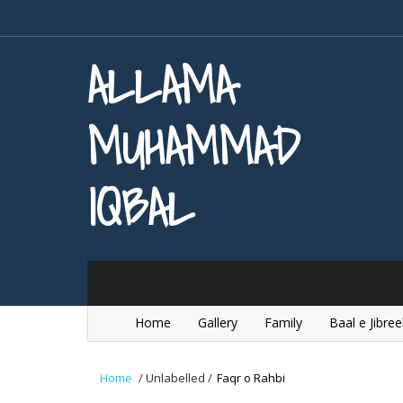
ALLAMA
MUHAMMAD
IQBAL
Home
Gallery
Family
Baal e Jibree
Home
/
Unlabelled
/
Faqr o Rahbi