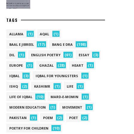
TAGS
(1)
(1)
ALLAMA
AQAL
(17)
(198)
BAAL E JIBREEL
BANG E DRA
(1)
(61)
(3)
DIL
ENGLISH POETRY
ESSAY
(1)
(28)
(1)
EUROPE
GHAZAL
HEART
(3)
(1)
IQBAL
IQBAL FOR YOUNGSTERS
(2)
(1)
(1)
ISHQ
KASHIMR
LIFE
(10)
(1)
LIFE OF IQBAL
MARD-E-MOMIN
(1)
(1)
MODERN EDUCATION
MOVEMENT
(1)
(2)
(2)
PAKISTAN
POEM
POET
(10)
POETRY FOR CHILDREN