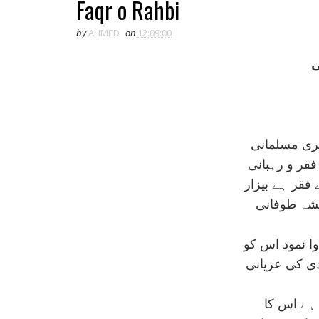
Faqr o Rahbi
by
AHMED
on
12:09:00
ی
تری مسلمانی
فقر و رہبانی
قر ہے بيزار
يشہ طوفانی
ا نمود اس کو
ی کی عريانی
ہے اس کا