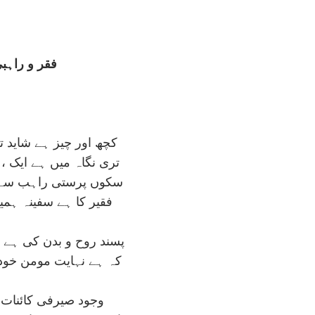
فقر و راہب
کچھ اور چيز ہے شايد 
تری نگاہ ميں ہے ايک ، 
سکوں پرستی راہب سے ف
فقير کا ہے سفينہ ہم
پسند روح و بدن کی ہے و
کہ ہے نہايت مومن خود
وجود صيرفی کائنات 