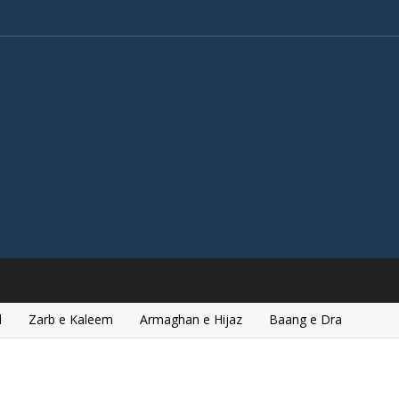
l
Zarb e Kaleem
Armaghan e Hijaz
Baang e Dra