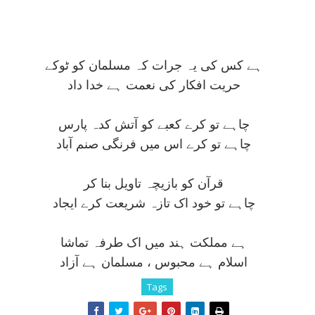
ہے کس کی يہ جرات کہ مسلمان کو ٹوکے
حريت افکار کی نعمت ہے خدا داد
چاہے تو کرے کعبے کو آتش کدہ پارس
چاہے تو کرے اس ميں فرنگی صنم آباد
قرآن کو بازيچہ تاويل بنا کر
چاہے تو خود اک تازہ شريعت کرے ايجاد
ہے مملکت ہند ميں اک طرفہ تماشا
اسلام ہے محبوس ، مسلمان ہے آزاد
Tags