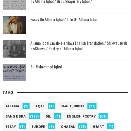
by Allama Iqbal / Urdu Shayeri By Iqbal /
Essay On Allama Iqbal / Life Of Allama Iqbal
Allama Iqbal Jawab-e-shikwa English Translation / Shikwa Jawab
e sShikwa / Poetry of Allama Iqbal
Sir Muhammad Iqbal
TAGS
(1)
(1)
(17)
ALLAMA
AQAL
BAAL E JIBREEL
(198)
(1)
(61)
BANG E DRA
DIL
ENGLISH POETRY
(3)
(1)
(28)
(1)
ESSAY
EUROPE
GHAZAL
HEART