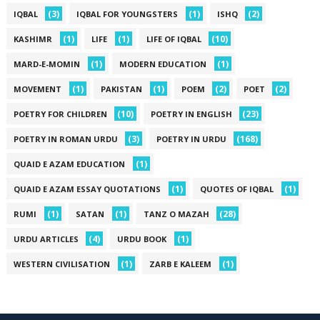
(3)
(1)
(2)
IQBAL
IQBAL FOR YOUNGSTERS
ISHQ
(1)
(1)
(10)
KASHIMR
LIFE
LIFE OF IQBAL
(1)
(1)
MARD-E-MOMIN
MODERN EDUCATION
(1)
(1)
(2)
(2)
MOVEMENT
PAKISTAN
POEM
POET
(10)
(23)
POETRY FOR CHILDREN
POETRY IN ENGLISH
(3)
(168)
POETRY IN ROMAN URDU
POETRY IN URDU
(1)
QUAID E AZAM EDUCATION
(1)
(1)
QUAID E AZAM ESSAY QUOTATIONS
QUOTES OF IQBAL
(1)
(1)
(28)
RUMI
SATAN
TANZ O MAZAH
(4)
(1)
URDU ARTICLES
URDU BOOK
(1)
(1)
WESTERN CIVILISATION
ZARB E KALEEM