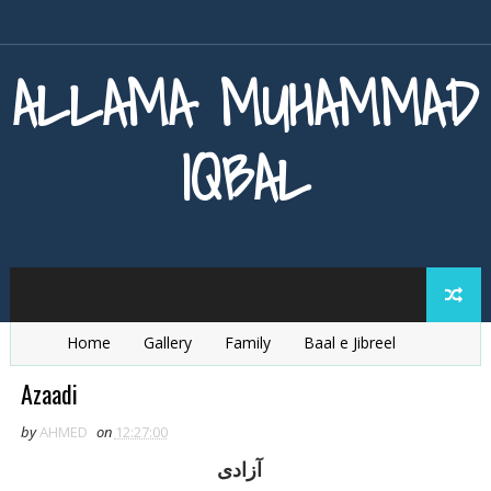
ALLAMA MUHAMMAD
IQBAL
Home
Gallery
Family
Baal e Jibreel
Zarb e Kaleem
Armaghan e Hijaz
Baang e Dra
Azaadi
by
AHMED
on
12:27:00
آزادی