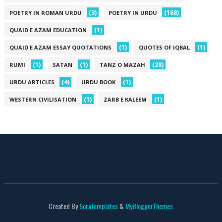
(3)
(168)
POETRY IN ROMAN URDU
POETRY IN URDU
(1)
QUAID E AZAM EDUCATION
(1)
(1)
QUAID E AZAM ESSAY QUOTATIONS
QUOTES OF IQBAL
(1)
(1)
(28)
RUMI
SATAN
TANZ O MAZAH
(4)
(1)
URDU ARTICLES
URDU BOOK
(1)
(1)
WESTERN CIVILISATION
ZARB E KALEEM
Created By
SoraTemplates
&
MyBloggerThemes