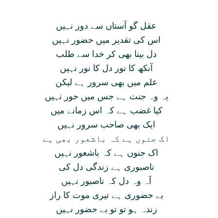
عقل گو آستاں سے دور نہيں
اس کی تقدير ميں حضور نہيں
دل بينا بھی کر خدا سے طلب
آنکھ کا نور دل کا نور نہيں
علم ميں بھی سرور ہے ليکن
يہ وہ جنت ہے جس ميں حور نہيں
کيا غضب ہے کہ اس زمانے ميں
ايک بھی صاحب سرور نہيں
اک جنوں ہے کہ باشعور بھی ہے
اک جنوں ہے کہ باشعور نہيں
ناصبوری ہے زندگی دل کی
آہ وہ دل کہ ناصبور نہيں
بے حضوری ہے تيری موت کا راز
زندہ ہو تو تو بے حضور نہيں