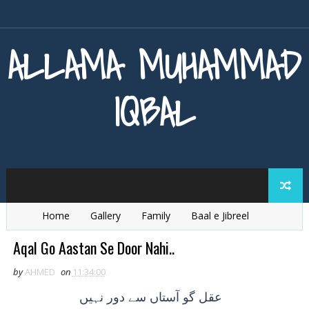
ALLAMA MUHAMMAD
IQBAL
Home
Gallery
Family
Baal e Jibreel
Zarb e Kaleem
Armaghan e Hijaz
Baang e Dra
Aqal Go Aastan Se Door Nahi..
by
AHMED
on
11:34:00
عقل
گو آستاں سے دور نہيں