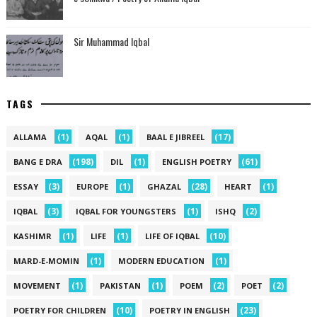
Sir Muhammad Iqbal
TAGS
(1)
(1)
(17)
ALLAMA
AQAL
BAAL E JIBREEL
(198)
(1)
(61)
BANG E DRA
DIL
ENGLISH POETRY
(3)
(1)
(28)
(1)
ESSAY
EUROPE
GHAZAL
HEART
(3)
(1)
(2)
IQBAL
IQBAL FOR YOUNGSTERS
ISHQ
(1)
(1)
(10)
KASHIMR
LIFE
LIFE OF IQBAL
(1)
(1)
MARD-E-MOMIN
MODERN EDUCATION
(1)
(1)
(2)
(2)
MOVEMENT
PAKISTAN
POEM
POET
(10)
(23)
POETRY FOR CHILDREN
POETRY IN ENGLISH