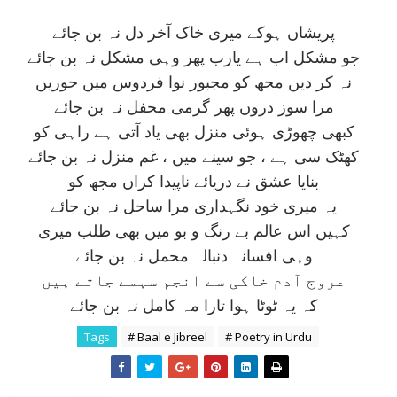
پريشاں ہوکے ميری خاک آخر دل نہ بن جائے
جو مشکل اب ہے يارب پھر وہی مشکل نہ بن جائے
نہ کر ديں مجھ کو مجبور نوا فردوس ميں حوريں
مرا سوز دروں پھر گرمی محفل نہ بن جائے
کبھی چھوڑی ہوئی منزل بھی ياد آتی ہے راہی کو
کھٹک سی ہے ، جو سينے ميں ، غم منزل نہ بن جائے
بنايا عشق نے دريائے ناپيدا کراں مجھ کو
يہ ميری خود نگہداری مرا ساحل نہ بن جائے
کہيں اس عالم بے رنگ و بو ميں بھی طلب ميری
وہی افسانہ دنبالہ محمل نہ بن جائے
عروج آدم خاکی سے انجم سہمے جاتے ہيں
کہ يہ ٹوٹا ہوا تارا مہ کامل نہ بن جائے
Tags
# Baal e Jibreel
# Poetry in Urdu