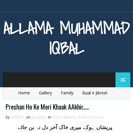
ALLAMA MUHAMMAD
IQBAL
Home
Gallery
Family
Baal e Jibreel
Zarb e Kaleem
Armaghan e Hijaz
Baang e Dra
Preshan Ho Ke Meri Khaak AAkhir.....
by
AHMED
on
12:54:00
in
Baal e Jibreel
,
Poetry in Urdu
پريشاں ہوکے ميری خاک آخر دل نہ بن جائے