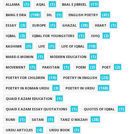
(1)
(1)
(17)
ALLAMA
AQAL
BAAL E JIBREEL
(198)
(1)
(61)
BANG E DRA
DIL
ENGLISH POETRY
(3)
(1)
(28)
(1)
ESSAY
EUROPE
GHAZAL
HEART
(3)
(1)
(2)
IQBAL
IQBAL FOR YOUNGSTERS
ISHQ
(1)
(1)
(10)
KASHIMR
LIFE
LIFE OF IQBAL
(1)
(1)
MARD-E-MOMIN
MODERN EDUCATION
(1)
(1)
(2)
(2)
MOVEMENT
PAKISTAN
POEM
POET
(10)
(23)
POETRY FOR CHILDREN
POETRY IN ENGLISH
(3)
(168)
POETRY IN ROMAN URDU
POETRY IN URDU
(1)
QUAID E AZAM EDUCATION
(1)
(1)
QUAID E AZAM ESSAY QUOTATIONS
QUOTES OF IQBAL
(1)
(1)
(28)
RUMI
SATAN
TANZ O MAZAH
(4)
(1)
URDU ARTICLES
URDU BOOK