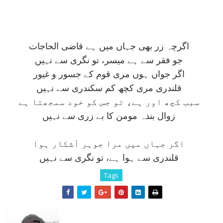
اگرچہ زر بھی جہاں ميں ہے قاضی الحاجات
جو فقر سے ہے ميسر، تو نگری سے نہيں
اگر جواں ہوں مری قوم کے جسور و غيور
قلندری مری کچھ کم سکندری سے نہيں
سبب کچھ اور ہے، تو جس کو خود سمجھتا ہے
زوال بندہ مومن کا بے زری سے نہيں
اگر جہاں ميں مرا جوہر آشکار ہوا
قلندری سے ہوا ہے، تو نگری سے نہيں
Tags