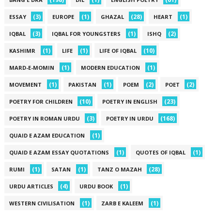
(3)
(1)
(28)
(1)
ESSAY
EUROPE
GHAZAL
HEART
(3)
(1)
(2)
IQBAL
IQBAL FOR YOUNGSTERS
ISHQ
(1)
(1)
(10)
KASHIMR
LIFE
LIFE OF IQBAL
(1)
(1)
MARD-E-MOMIN
MODERN EDUCATION
(1)
(1)
(2)
(2)
MOVEMENT
PAKISTAN
POEM
POET
(10)
(23)
POETRY FOR CHILDREN
POETRY IN ENGLISH
(3)
(168)
POETRY IN ROMAN URDU
POETRY IN URDU
(1)
QUAID E AZAM EDUCATION
(1)
(1)
QUAID E AZAM ESSAY QUOTATIONS
QUOTES OF IQBAL
(1)
(1)
(28)
RUMI
SATAN
TANZ O MAZAH
(4)
(1)
URDU ARTICLES
URDU BOOK
(1)
(1)
WESTERN CIVILISATION
ZARB E KALEEM