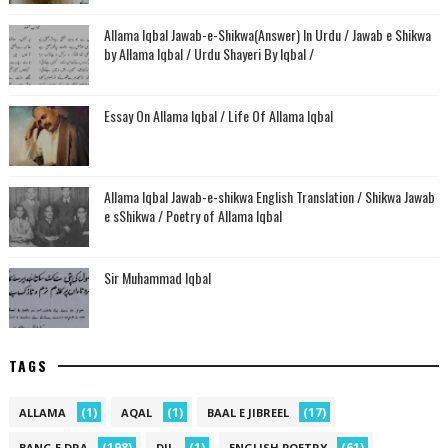
Allama Iqbal Jawab-e-Shikwa(Answer) In Urdu / Jawab e Shikwa
by Allama Iqbal / Urdu Shayeri By Iqbal /
Essay On Allama Iqbal / Life Of Allama Iqbal
Allama Iqbal Jawab-e-shikwa English Translation / Shikwa Jawab
e sShikwa / Poetry of Allama Iqbal
Sir Muhammad Iqbal
TAGS
(1)
(1)
(17)
ALLAMA
AQAL
BAAL E JIBREEL
(198)
(1)
(61)
BANG E DRA
DIL
ENGLISH POETRY