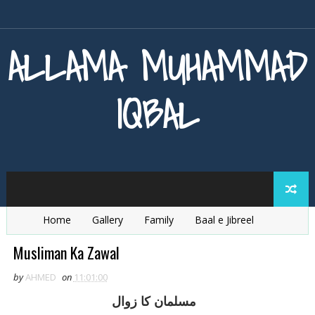
ALLAMA MUHAMMAD
IQBAL
Home
Gallery
Family
Baal e Jibreel
Zarb e Kaleem
Armaghan e Hijaz
Baang e Dra
Musliman Ka Zawal
by
AHMED
on
11:01:00
مسلمان کا زوال