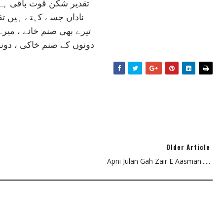
تقدير شکن قوت باقی ہے
ناداں جسے کہتے ہيں تقد
تيرے بھی صنم خانے ، مير
دونوں کے صنم خاکی ، دون
Older Article
Apni Julan Gah Zair E Aasman......