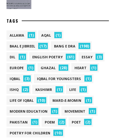
TAGS
(1)
(1)
ALLAMA
AQAL
(17)
(198)
BAAL E JIBREEL
BANG E DRA
(1)
(61)
(3)
DIL
ENGLISH POETRY
ESSAY
(1)
(28)
(1)
EUROPE
GHAZAL
HEART
(3)
(1)
IQBAL
IQBAL FOR YOUNGSTERS
(2)
(1)
(1)
ISHQ
KASHIMR
LIFE
(10)
(1)
LIFE OF IQBAL
MARD-E-MOMIN
(1)
(1)
MODERN EDUCATION
MOVEMENT
(1)
(2)
(2)
PAKISTAN
POEM
POET
(10)
POETRY FOR CHILDREN