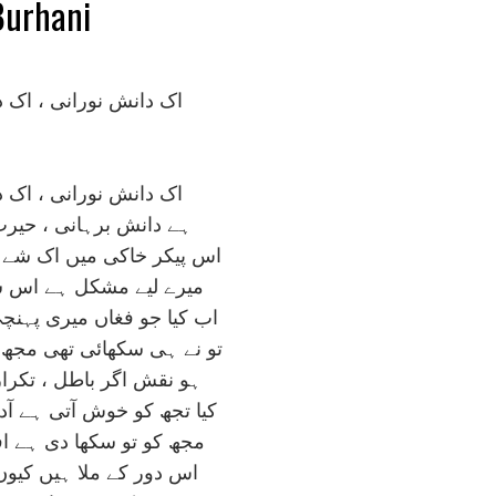
Burhani
اک دانش نورانی ، اک 
اک دانش نورانی ، اک 
ہے دانش برہانی ، حيرت
اس پيکر خاکی ميں اک شے ہ
ميرے ليے مشکل ہے اس ش
اب کيا جو فغاں ميری پہنچ
تو نے ہی سکھائی تھی مجھ 
ہو نقش اگر باطل ، تکرا
کيا تجھ کو خوش آتی ہے آد
مجھ کو تو سکھا دی ہے اف
اس دور کے ملا ہيں کيوں