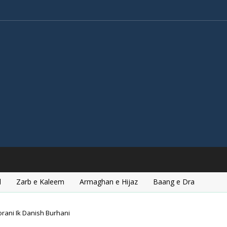
l
Zarb e Kaleem
Armaghan e Hijaz
Baang e Dra
orani Ik Danish Burhani