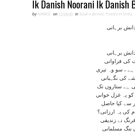
Ik Danish Noorani Ik Danish 
by
AHMED
on
13:04:00
in
Baal e Jibreel
,
Poetry in Urdu
دانش برہانی
دانش برہانی
 کی فراوانی
ے ، سو وہ تيری
ے کی نگہبانی
ی ہے ستاروں تک
کو يہ غزل خوانی
ر سے کيا حاصل
م کی يہ ارزانی؟
رنگ نے زنديقی
 ننگ مسلمانی