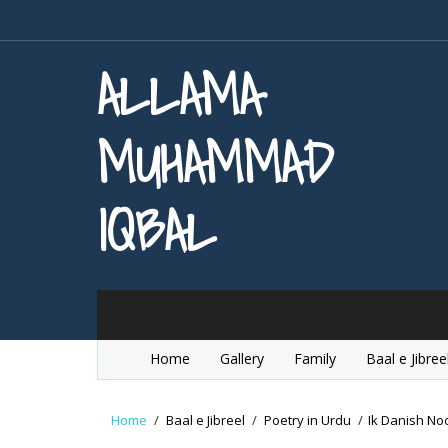
ALLAMA
MUHAMMAD
IQBAL
Home
Gallery
Family
Baal e Jibree
Home
/
Baal e Jibreel
/
Poetry in Urdu
/
Ik Danish No