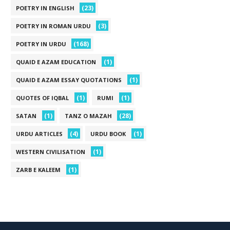
(23)
POETRY IN ENGLISH
(3)
POETRY IN ROMAN URDU
(168)
POETRY IN URDU
(1)
QUAID E AZAM EDUCATION
(1)
QUAID E AZAM ESSAY QUOTATIONS
(1)
(1)
QUOTES OF IQBAL
RUMI
(1)
(28)
SATAN
TANZ O MAZAH
(4)
(1)
URDU ARTICLES
URDU BOOK
(1)
WESTERN CIVILISATION
(1)
ZARB E KALEEM