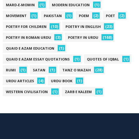
(1)
(1)
MARD-E-MOMIN
MODERN EDUCATION
(1)
(1)
(2)
(2)
MOVEMENT
PAKISTAN
POEM
POET
(10)
(23)
POETRY FOR CHILDREN
POETRY IN ENGLISH
(3)
(168)
POETRY IN ROMAN URDU
POETRY IN URDU
(1)
QUAID E AZAM EDUCATION
(1)
(1)
QUAID E AZAM ESSAY QUOTATIONS
QUOTES OF IQBAL
(1)
(1)
(28)
RUMI
SATAN
TANZ O MAZAH
(4)
(1)
URDU ARTICLES
URDU BOOK
(1)
(1)
WESTERN CIVILISATION
ZARB E KALEEM