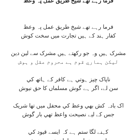
فرما رہے تھے شيخ طريق عمل پہ وعظ
فرما رہے تھے شيخ طريق عمل پہ وعظ
کفار ہند کے ہيں تجارت ميں سخت کوش
مشرک ہيں وہ جو رکھتے ہيں مشرک سے لين دين
ليکن ہماري قوم ہے محروم عقل و ہوش
ناپاک چيز ہوتي ہے کافر کے ہاتھ کي
سن لے، اگر ہے گوش مسلماں کا حق نيوش
اک بادہ کش بھي وعظ کي محفل ميں تھا شريک
جس کے ليے نصيحت واعظ تھي بار گوش
کہنے لگا ستم ہے کہ ايسے قيود کي