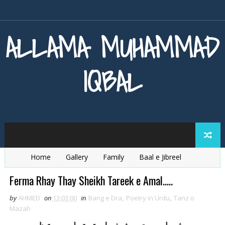
ALLAMA MUHAMMAD
IQBAL
Home
Gallery
Family
Baal e Jibreel
Zarb e Kaleem
Armaghan e Hijaz
Baang e Dra
Ferma Rhay Thay Sheikh Tareek e Amal.....
by
AHMED
on
13:03:00
in
Bang e Dra
,
Poetry in Urdu
,
Tanz o
Mazah