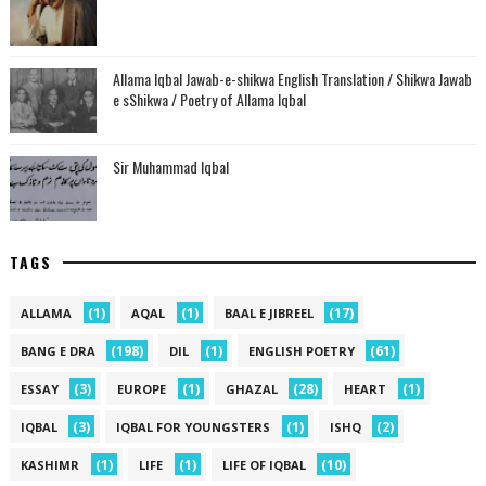
Allama Iqbal Jawab-e-shikwa English Translation / Shikwa Jawab
e sShikwa / Poetry of Allama Iqbal
Sir Muhammad Iqbal
TAGS
(1)
(1)
(17)
ALLAMA
AQAL
BAAL E JIBREEL
(198)
(1)
(61)
BANG E DRA
DIL
ENGLISH POETRY
(3)
(1)
(28)
(1)
ESSAY
EUROPE
GHAZAL
HEART
(3)
(1)
(2)
IQBAL
IQBAL FOR YOUNGSTERS
ISHQ
(1)
(1)
(10)
KASHIMR
LIFE
LIFE OF IQBAL