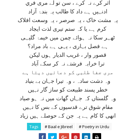
اثر کرے نہ کرے ، سن تو لے مری فري
ادنہيں ہے داد کا طالب يہ بندۂ آزاد
يہ مشت خاک ، يہ صرصر ، يہ وسعت افلاک
کرم ہے يا کہ ستم تيری لذت ايجاد
ٹھہر سکا نہ ہوائے چمن ميں خيمۂ گليہی
ہے فصل بہاری ، يہی ہے باد مراد؟
قصور وار ، غريب الديار ہوں ليکن
ترا خرابہ فرشتے نہ کر سکے آباد
مری جفا طلبی کو دعائيں ديتا ہے
وہ دشت سادہ ، وہ تيرا جہان بے بنياد
خطر پسند طبيعت کو ساز گار نہيں
وہ گلستاں کہ جہاں گھات ميں نہ ہو صياد
مقام شوق ترے قدسيوں کے بس کا نہيں
انھی کا کام ہے يہ جن کے حوصلے ہيں زياد
Tags
# Baal e Jibreel
# Poetry in Urdu