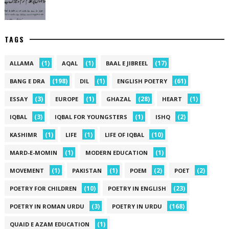
TAGS
(1)
(1)
(17)
ALLAMA
AQAL
BAAL E JIBREEL
(198)
(1)
(61)
BANG E DRA
DIL
ENGLISH POETRY
(3)
(1)
(28)
(1)
ESSAY
EUROPE
GHAZAL
HEART
(3)
(1)
(2)
IQBAL
IQBAL FOR YOUNGSTERS
ISHQ
(1)
(1)
(10)
KASHIMR
LIFE
LIFE OF IQBAL
(1)
(1)
MARD-E-MOMIN
MODERN EDUCATION
(1)
(1)
(2)
(2)
MOVEMENT
PAKISTAN
POEM
POET
(10)
(23)
POETRY FOR CHILDREN
POETRY IN ENGLISH
(3)
(168)
POETRY IN ROMAN URDU
POETRY IN URDU
(1)
QUAID E AZAM EDUCATION