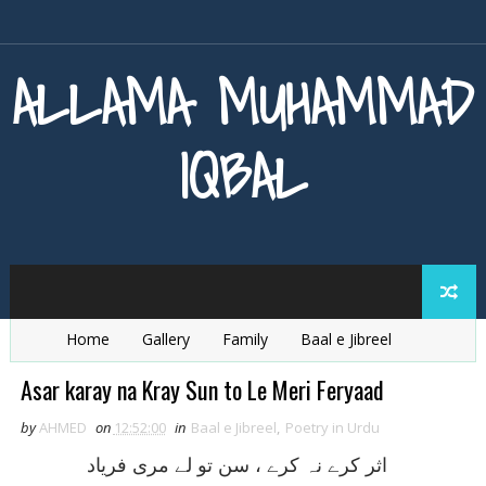
ALLAMA MUHAMMAD
IQBAL
Home
Gallery
Family
Baal e Jibreel
Zarb e Kaleem
Armaghan e Hijaz
Baang e Dra
Asar karay na Kray Sun to Le Meri Feryaad
by
AHMED
on
12:52:00
in
Baal e Jibreel
,
Poetry in Urdu
اثر کرے نہ کرے ، سن تو لے مری فرياد