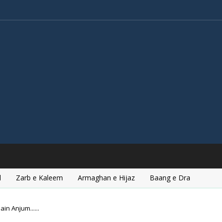
l
Zarb e Kaleem
Armaghan e Hijaz
Baang e Dra
in Anjum......