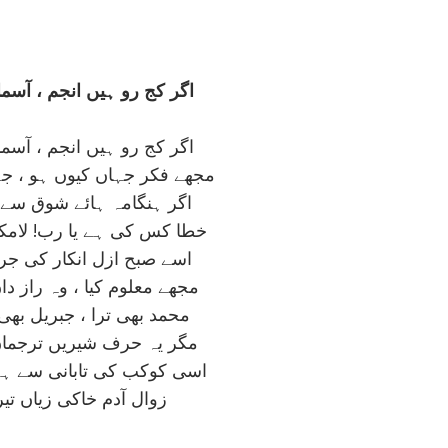
اگر کج رو ہيں انجم ، آسماں
اگر کج رو ہيں انجم ، آسماں
مجھے فکر جہاں کيوں ہو ، جہا
اگر ہنگامہ ہائے شوق سے 
خطا کس کی ہے يا رب! لامکاں
اسے صبح ازل انکار کی جر
مجھے معلوم کيا ، وہ راز داں
محمد بھی ترا ، جبريل بھی 
مگر يہ حرف شيريں ترجماں ت
اسی کوکب کی تابانی سے ہے
زوال آدم خاکی زياں تيرا