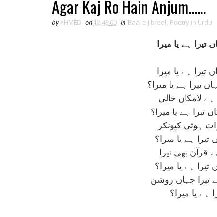
Agar Kaj Ro Hain Anjum......
by
AHMED
on
12:48:00
in
Baal e Jibreel
,
Poetry in Urdu
 تيرا ہے يا ميرا
 تيرا ہے يا ميرا
ں تيرا ہے يا ميرا؟
ہے لامکاں خالی
 تيرا ہے يا ميرا؟
ات ہوئی کيونکر
 تيرا ہے يا ميرا؟
، قرآن بھی تيرا
يرا ہے يا ميرا؟
 تيرا جہاں روشن
 ہے يا ميرا؟