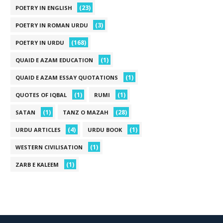
(23)
POETRY IN ENGLISH
(3)
POETRY IN ROMAN URDU
(168)
POETRY IN URDU
(1)
QUAID E AZAM EDUCATION
(1)
QUAID E AZAM ESSAY QUOTATIONS
(1)
(1)
QUOTES OF IQBAL
RUMI
(1)
(28)
SATAN
TANZ O MAZAH
(4)
(1)
URDU ARTICLES
URDU BOOK
(1)
WESTERN CIVILISATION
(1)
ZARB E KALEEM