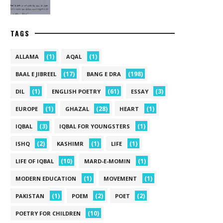
TAGS
(1)
(1)
ALLAMA
AQAL
(17)
(198)
BAAL E JIBREEL
BANG E DRA
(1)
(61)
(3)
DIL
ENGLISH POETRY
ESSAY
(1)
(28)
(1)
EUROPE
GHAZAL
HEART
(3)
(1)
IQBAL
IQBAL FOR YOUNGSTERS
(2)
(1)
(1)
ISHQ
KASHIMR
LIFE
(10)
(1)
LIFE OF IQBAL
MARD-E-MOMIN
(1)
(1)
MODERN EDUCATION
MOVEMENT
(1)
(2)
(2)
PAKISTAN
POEM
POET
(10)
POETRY FOR CHILDREN