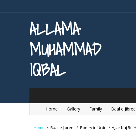
ALLAMA
MUHAMMAD
IQBAL
Home
Gallery
Family
Baal e Jibree
Home
/
Baal e Jibreel
/
Poetry in Urdu
/
Agar Kaj Ro Ha