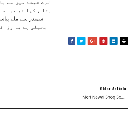
ترے شيشے ميں مے با
بتا ، کيا تو مرا سا
سمندر سے ملے پياسے
بخيلی ہے يہ رزاقی
Older Article
Meri Nawai Shoq Se......