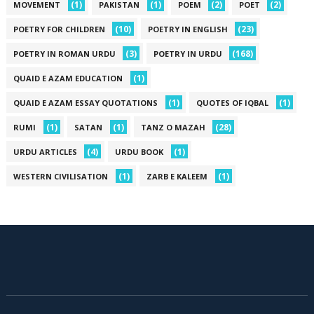
(1)
(1)
(2)
(2)
MOVEMENT
PAKISTAN
POEM
POET
(10)
(23)
POETRY FOR CHILDREN
POETRY IN ENGLISH
(3)
(168)
POETRY IN ROMAN URDU
POETRY IN URDU
(1)
QUAID E AZAM EDUCATION
(1)
(1)
QUAID E AZAM ESSAY QUOTATIONS
QUOTES OF IQBAL
(1)
(1)
(28)
RUMI
SATAN
TANZ O MAZAH
(4)
(1)
URDU ARTICLES
URDU BOOK
(1)
(1)
WESTERN CIVILISATION
ZARB E KALEEM