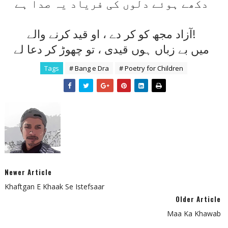
دکھے ہوئے دلوں کی فرياد يہ صدا ہے
آزاد مجھ کو کر دے ، او قيد کرنے والے!
ميں بے زباں ہوں قيدی ، تو چھوڑ کر دعا لے
Tags
# Bang e Dra
# Poetry for Children
Newer Article
Khaftgan E Khaak Se Istefsaar
Older Article
Maa Ka Khawab