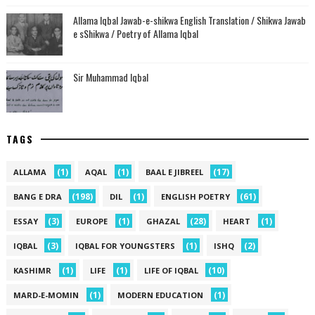
Allama Iqbal Jawab-e-shikwa English Translation / Shikwa Jawab
e sShikwa / Poetry of Allama Iqbal
Sir Muhammad Iqbal
TAGS
(1)
(1)
(17)
ALLAMA
AQAL
BAAL E JIBREEL
(198)
(1)
(61)
BANG E DRA
DIL
ENGLISH POETRY
(3)
(1)
(28)
(1)
ESSAY
EUROPE
GHAZAL
HEART
(3)
(1)
(2)
IQBAL
IQBAL FOR YOUNGSTERS
ISHQ
(1)
(1)
(10)
KASHIMR
LIFE
LIFE OF IQBAL
(1)
(1)
MARD-E-MOMIN
MODERN EDUCATION