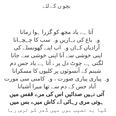
بچو ں کے لئے
آتا ہے ياد مجھ کو گزرا ہوا زمانا
وہ باغ کی بہاريں وہ سب کا چہچہانا
آزادياں کہاں وہ اب اپنے گھونسلے کی
اپنی خوشی سے آنا اپنی خوشی سے جانا
لگتی ہے چوٹ دل پر ، آتا ہے ياد جس دم
شبنم کے آنسوئوں پر کليوں کا مسکرانا
وہ پياری پياری صورت ، وہ کامنی سی مورت
آباد جس کے دم سے تھا ميرا آشيانا
آتی نہيں صدائيں اس کی مرے قفس ميں
ہوتی مری رہائی اے کاش ميرے بس ميں
کيا بد نصيب ہوں ميں گھر کو ترس رہا