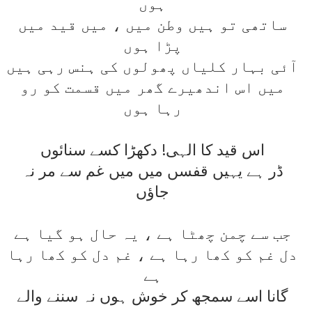
ہوں
ساتھی تو ہيں وطن ميں ، ميں قيد ميں
پڑا ہوں
آئی بہار کلياں پھولوں کی ہنس رہی ہيں
ميں اس اندھيرے گھر ميں قسمت کو رو
رہا ہوں
اس قيد کا الہی! دکھڑا کسے سنائوں
ڈر ہے يہيں قفسں ميں ميں غم سے مر نہ
جاؤں
جب سے چمن چھٹا ہے ، يہ حال ہو گيا ہے
دل غم کو کھا رہا ہے ، غم دل کو کھا رہا
ہے
گانا اسے سمجھ کر خوش ہوں نہ سننے والے