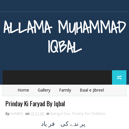
ALLAMA MUHAMMAD
IQBAL
Home
Gallery
Family
Baal e Jibreel
Zarb e Kaleem
Armaghan e Hijaz
Baang e Dra
Prinday Ki Faryad By Iqbal
by
AHMED
on
15:21:00
in
Bang e Dra
,
Poetry for Children
پر
ندے کی فر ياد